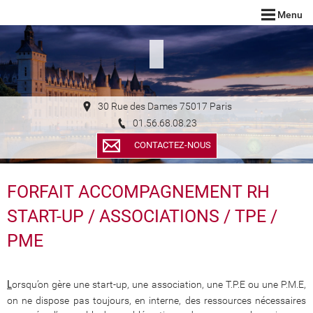
Menu
30 Rue des Dames 75017 Paris
01.56.68.08.23
CONTACTEZ-NOUS
FORFAIT ACCOMPAGNEMENT RH
START-UP / ASSOCIATIONS / TPE /
PME
orsqu’on gère une start-up, une association, une T.P.E ou une P.M.E,
L
on ne dispose pas toujours, en interne, des ressources nécessaires