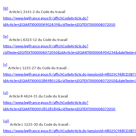
[iii]
Article L 3141-2 du Code du travail
https://www.legifrance.gouv.fr/affichCodeArticle.do?
idArticle=LEGIARTI000006902639&cidTexte=LEGITEXT000006072050
[iv]
Article L 6323-12 du Code du travail
https://www.legifrance.gouv.fr/affichCodeArticle.do?
cidTexte=LEGITEXT000006072050&idArticle=LEGIARTI000006904234&dateTexte=&
[v]
Article L 1225-27 du Code du travail :
https://www.legifrance.gouv.fr/affichCodeArticle.do;jsessionid=48025C968CD3
idArticle=LEGIARTI000028698012&cidTexte=LEGITEXT000006072050&dateTexte=
[vi]
Article R 4624-31 du Code du travail
https://www.legifrance.gouv.fr/affichCodeArticle.do?
idArticle=LEGIARTI000018528184&cidTexte=LEGITEXT000006072050
[vii]
Article L 1225-30 du Code du travail :
https://www.legifrance.gouv.fr/affichCodeArticle.do;jsessionid=48025C968CD3