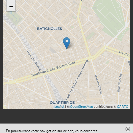
−
Leaflet
| ©
OpenStreetMap
contributeurs ©
CARTO
x
En poursuivant votre navigation sur ce site, vous acceptez
Site réalisé avec
Digital Avocat