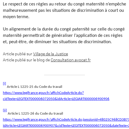
Le respect de ces règles au retour du congé maternité n’empêche
malheureusement pas les situations de discrimination à court ou
moyen terme.
Un alignement de la durée du congé paternité sur celle du congé
maternité permettrait de généraliser l’application de ces règles
et, peut-être, de diminuer les situations de discrimination.
Article publié sur
Village de la Justice
Article publié sur le blog de
Consultation.avocat.fr
[i]
Article L 1225-25 du Code du travail
https://www.legifrance.gouv.fr/affichCodeArticle.do?
cidTexte=LEGITEXT000006072050&idArticle=LEGIARTI000006900906
[ii]
Article L 1225-26 du Code du travail
https://www.legifrance.gouv.fr/affichCodeArticle.do;jsessionid=48025C968CD3
idArticle=LEGIARTI000006900907&cidTexte=LEGITEXT000006072050&dateTexte=